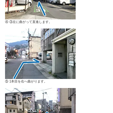
④ ③左に曲がって直進します。
⑤ 1本目を右へ曲がります。