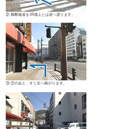
② 横断報道をJR浦上とは逆へ渡ります。
③ ②のあと、すぐ左へ曲がります。