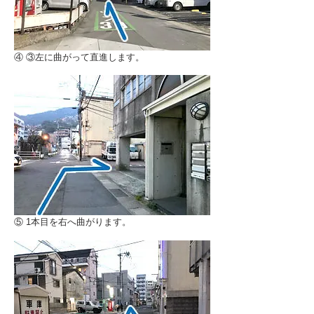
④ ③左に曲がって直進します。
⑤ 1本目を右へ曲がります。