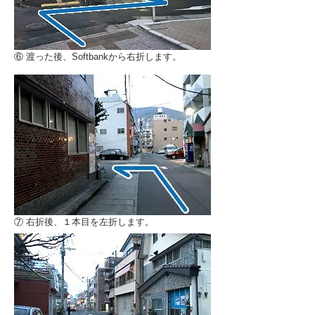
⑥ 渡った後、Softbankから右折します。
⑦ 右折後、１本目を左折します。