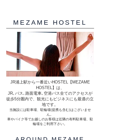
MEZAME HOSTEL
JR浦上駅から一番近いHOSTEL【MEZAME
HOSTEL】は、
JR､バス､路面電車､空港バス全てのアクセスが
徒歩5分圏内で、観光にもビジネスにも最適の立
地です。
当施設には駐車場、駐輪場(提携も含む)はございませ
ん。
​車やバイク等でお越しのお客様は近隣の有料駐車場、駐
輪場をご利用下さい。
旅の朝、目覚町でよい
AROUND MEZAME