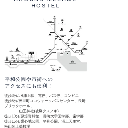
MEZAMEを！
HOSTEL
客室案内 ページへ
平和公園や市街への
アクセスにも便利！
徒歩3分/JR浦上駅、電停、バス停、コンビニ
徒歩5分/茂里町ココウォークバスセンター、長崎
ブリックホール、
山王神社(被爆クスノキ)
徒歩10分/原爆資料館、長崎大学医学部、歯学部
徒歩15分/爆心地公園、平和公園、浦上天主堂、
松山陸上競技場