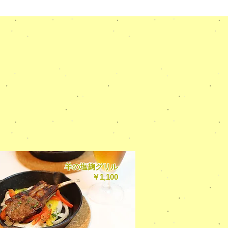
羊の塩麹グリル
￥1,100