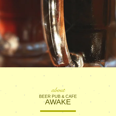
about
BEER PUB & CAFE
AWAKE