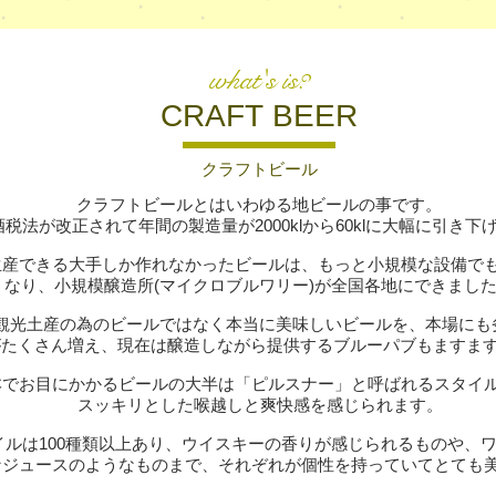
what's is?
CRAFT BEER
クラフトビール
クラフトビールとはいわゆる地ビールの事です。
に酒税法が改正されて年間の製造量が2000klから60klに大幅に引き
生産できる大手しか作れなかったビールは、もっと小規模な設備で
なり、小規模醸造所(マイクロブルワリー)が全国各地にできまし
、観光土産の為のビールではなく本当に美味しいビールを、本場にも
がたくさん増え、現在は醸造しながら提供するブルーパブもますま
本でお目にかかるビールの大半は「ピルスナー」と呼ばれるスタイ
スッキリとした喉越しと爽快感を感じられます。
イルは100種類以上あり、ウイスキーの香りが感じられるものや、
なジュースのようなものまで、それぞれが個性を持っていてとても