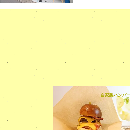
自家製ハンバ
￥