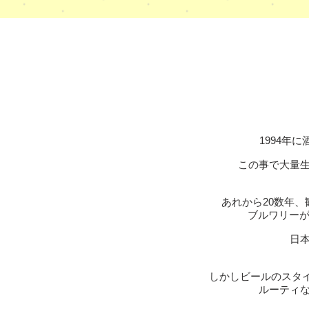
1994年
この事で大量
あれから20数年
ブルワリー
日
しかしビールのスタ
ルーティ