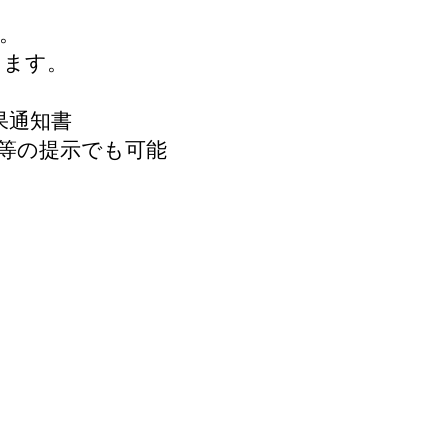
。
ります。
果通知書
等の提示でも可能