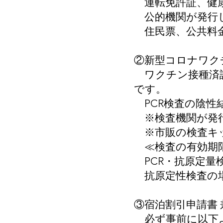
運転免許証、健康
公的機関が発行し
住民票、公共料金
②新型コロナワクチ
ワクチン接種済証
です。
PCR検査の陰性結
※検査機関が発行
※市販の検査キッ
≪検査の有効期
PCR・抗原定量
抗原定性検査の場
③宿泊割引申請書 
必ず事前に以下よ