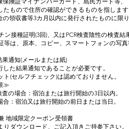
保険証マイナンバーカード、島民カード等、
たもので住所の確認ができるものを指します
の領収書等3カ月以内に発行されたものに限
ン接種証明(3回)、又はPCR検査陰性の検査結
等は、原本、コピー、スマートフォンの写真
果通知(メールまたは紙)
した結果通知であることが必要です。
ト(セルフチェック)は認めておりません。
限≫
検査の場合：宿泊または旅行開始の3日以内。
合：宿泊又は旅行開始の前日または当日。
兼 地域限定クーポン受領書
りダウンロード、ご記入頂きご持参下さい。​